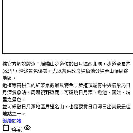
據官方解說牌述：貓囒山步道位於日月潭西北隅，步道全長約
3公里，沿途景色優美，尤以茶葉改良場魚池分場至山頂周邊
地區，
遍植等高耕作的紅茶景觀最具特色；步道頂端有中央氣象局日
月潭氣象站，周邊視野遼闊，可遠眺日月潭、魚池、國姓、埔
里之景色，
並可細數日月潭地區周邊名山，也是觀賞日月潭日出美景最佳
地點之一。
繼續閱讀
9年前