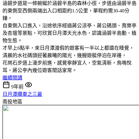
涵碧步道是一條蜿蜒於涵碧半島的森林小徑，步道由涵碧半島
的東側至西側兩端出入口相距約1.5公里，單程約需30-40分
鐘，
自東側入口進入，沿途依序經過蔣公涼亭、蔣公碼頭、育樂亭
及杏壇等景點，可欣賞日月潭天光水色，認識涵碧半島動、植
物生態。
才早上6點半，來日月潭渡假的遊客有一半以上都還在睡覺，
清晨的水社碼頭迎著晨曦的陽光，幾艘遊艇停泊在岸邊，
花崗石步道上漫步前進，感覺寧靜宜人，空氣清新，鳥鳴悅
耳，蔣公亭內幾位遊客閒話家常。
繼續閱讀
9年前
日月潭纜車之三最
南投地區