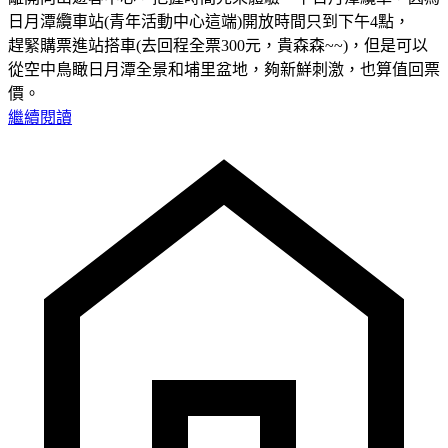
日月潭纜車站(青年活動中心這端)開放時間只到下午4點，
趕緊購票進站搭車(去回程全票300元，貴森森~~)，但是可以
從空中鳥瞰日月潭全景和埔里盆地，夠新鮮刺激，也算值回票
價。
繼續閱讀