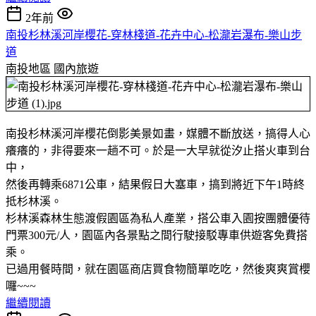
2年前
南投杉林溪河岸櫻花-穿林棧道-花卉中心-松瀧岩瀑布-樂山步
道
南投地區
國內旅遊
南投杉林溪河岸櫻花倒影美景如畫，媒體不斷放送，搞得人心
癢癢的，非得要來一趟不可。於是一大早就從汐止搭火車到台
中，
然後再轉乘6871公車，結果假日大塞車，搞到將近下午1時終
抵杉林溪。
杉林溪森林生態渡假園區為私人產業，搭公車入園按團體優待
門票300元/人，園區內各景點之間行駛接駁專車供遊客免費搭
乘。
已過用餐時間，就在園區商店買食物簡單吃吃，然後爽爽賞櫻
囉~~~
繼續閱讀