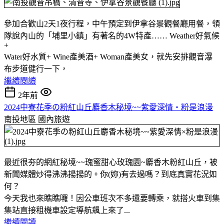
參加合歡山2天1夜行程，中午預定到伊拿谷景觀餐廳用餐，領
隊說內山的「埔里小鎮」有著名的4W特產…… Weather好氣候
+
Water好水質+ Wine產美酒+ Woman產美女，就先安排觀音瀑
布步道健行一下，
繼續閱讀
2年前
2024中寮花季の粉紅山丘麝香木秘境~~紫愛深情‧粉是浪漫
南投地區
國內旅遊
最近很夯的網紅秘境~~瑰蜜甜心玫瑰園~麝香木粉紅山丘，被
新聞媒體炒得沸沸揚揚的。你(妳)有去過嗎？到底真實花況如
何？
今天我也來瞧瞧囉！因公車班次不多還要轉乘，就搭火車到集
集站直接租機車設定導航飆上來了...
繼續閱讀