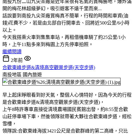
南投九份二山九尖茶廠是近年來很有名氣的賞梅勝地，爆炸滿
開的梅花林超級夢幻，吸引遊客不遠千里而來...
話說要到南投九尖茶廠賞梅真不簡單，行程的時間和車資(油
錢)花費不少，若是由北部自行開車去、回將近500公里/6小時
以上。
今天我搭乘火車到集集車站，再租借機車騎了約25公里/1小
時，上午11點多來到梅園上方先停車拍照。
繼續閱讀
2年前
合歡東峰步道&清境高空觀景步道(天空步道)
南投地區
國內旅遊
早上起床睜眼看到好天氣，整個人心情特好，因為今天的行程
是合歡東峰步道&清境高空觀景步道(天空步道)，
上午8時許專車直接從清境農場國民賓館出發，約8:55至合歡
山莊停車場下車，然後領隊就帶著大夥往合歡東峰步道，經松
雪樓，
領隊說:合歡東峰海拔3421公尺是合歡群峰的第二高峰，只比