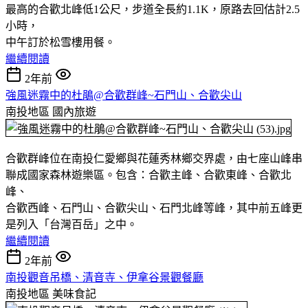
最高的合歡北峰低1公尺，步道全長約1.1K，原路去回估計2.5
小時，
中午訂於松雪樓用餐。
繼續閱讀
2年前
強風迷霧中的杜鵑@合歡群峰~石門山、合歡尖山
南投地區
國內旅遊
合歡群峰位在南投仁愛鄉與花蓮秀林鄉交界處，由七座山峰串
聯成國家森林遊樂區。包含：合歡主峰、合歡東峰、合歡北
峰、
合歡西峰、石門山、合歡尖山、石門北峰等峰，其中前五峰更
是列入「台灣百岳」之中。
繼續閱讀
2年前
南投觀音吊橋、清音寺、伊拿谷景觀餐廳
南投地區
美味食記