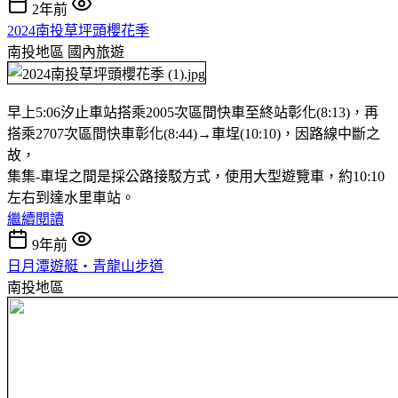
2年前
2024南投草坪頭櫻花季
南投地區
國內旅遊
早上5:06汐止車站搭乘2005次區間快車至終站彰化(8:13)，再
搭乘2707次區間快車彰化(8:44)→車埕(10:10)，因路線中斷之
故，
集集-車埕之間是採公路接駁方式，使用大型遊覽車，約10:10
左右到達水里車站。
繼續閱讀
9年前
日月潭遊艇‧青龍山步道
南投地區