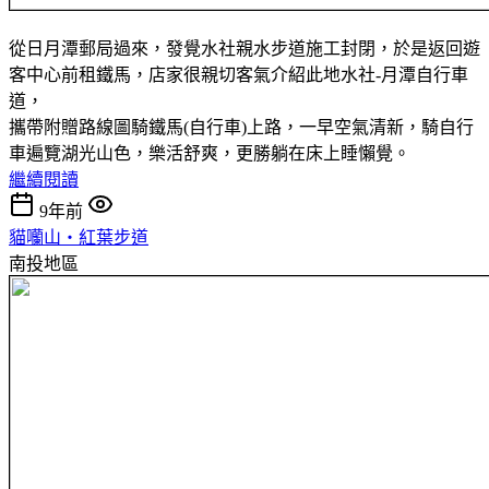
從日月潭郵局過來，發覺水社親水步道施工封閉，於是返回遊
客中心前租鐵馬，店家很親切客氣介紹此地水社-月潭自行車
道，
攜帶附贈路線圖騎鐵馬(自行車)上路，一早空氣清新，騎自行
車遍覽湖光山色，樂活舒爽，更勝躺在床上睡懶覺。
繼續閱讀
9年前
貓囒山‧紅葉步道
南投地區