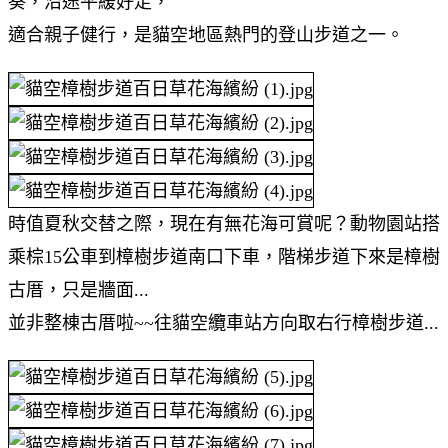
葵，沿途平緩好走，
適合親子健行，是貓空地區熱門的登山步道之一。
時值夏秋交替之際，現在有無花海可賞呢？動物園站搭
乘棕15公車到樟樹步道南口下車，階梯步道下來是樟樹
古厝，只是牆面...
並非整棟古厝啦~~往貓空纜車站方向取右行樟樹步道...