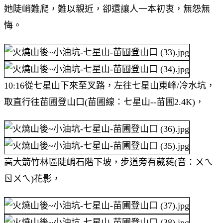
她陡峭難爬，難以親近，卻還讓人一本初衷，無怨無
悔。
10:16從七星山下來至叉路，左往七星山東峰/冷水坑，
取直行往苗圃登山口(苗圃線：七星山--苗圃2.4K)，
高大箭竹林區陡峭石階下坡，步道旁有葳蕤(音：ㄨㄟ
ㄖㄨㄟ)花影，