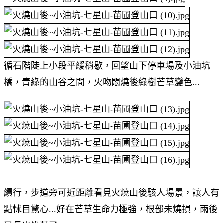
循石階陡上小段平緩稍歇，回望山下停車場及小油坑
橋，青綠的山谷之間，火吻悶燒後綠樹芒草變色...
續行，步道旁可近距離看見火燒山後駭人場景，讓人有
點怵目驚心...好在芒草生命力極強，根部未燒損，雨後