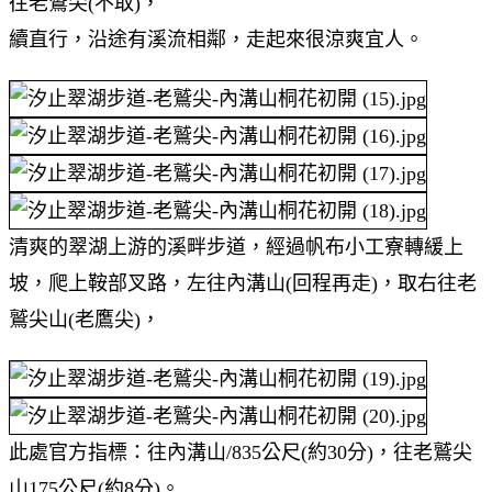
往老鷲尖(不取)，
續直行，沿途有溪流相鄰，走起來很涼爽宜人。
清爽的翠湖上游的溪畔步道，經過帆布小工寮轉緩上
坡，爬上鞍部叉路，左往內溝山(回程再走)，取右往老
鷲尖山(老鷹尖)，
此處官方指標：往內溝山/835公尺(約30分)，往老鷲尖
山175公尺(約8分)。