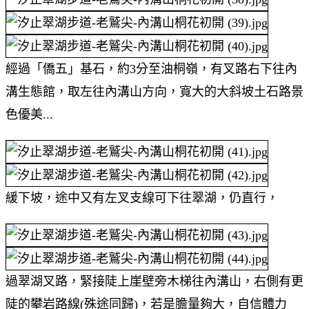
經過「僑五」基石，約3分至油桐嶺，有叉路右下往內
溝生態館，取左往內溝山方向，寬大的大斜坡土石路景
色優美...
緩下坡，途中又有左叉支線可下往翠湖，仍直行，
過翠湖叉路，緊接陡上崖壁旁木梯往內溝山，右側有更
陡的攀岩路線(殊途同歸)，若是膽量夠大，自信體力