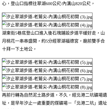
心，登山口指標往翠湖600公尺/內溝山820公尺，
湖東街5巷底登山口進入後石塊鋪設步道平緩好走，山
月桃花一串串盛開，約5分經翠湖福德宮，廟前雙手合
十拜一下土地公，
再前行轉為自然泥土路步道，不久，經北港二坑礦場遺
址，是早年汐止一處重要的煤礦場－「北港二坑」遺址