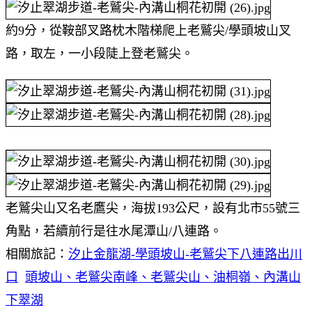
約9分，從鞍部叉路枕木階梯爬上老鷲尖/學頭坡山叉
路，取左，一小段陡上登老鷲尖。
老鷲尖山又名老鷹尖，海拔193公尺，設有北市55號三
角點，若續前行是往水尾潭山/八連路。
相關旅記：
汐止金龍湖-學頭坡山-老鷲尖下八連路出川
口
頭坡山、老鷲尖南峰、老鷲尖山、油桐嶺、內溝山
下翠湖