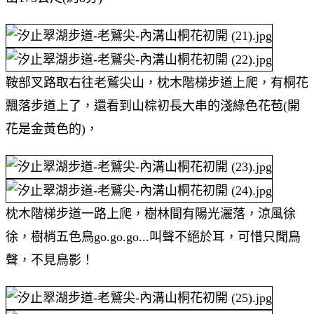
鞍部叉路取右往老鷲尖山，枕木階梯步道上爬，有桐花
飄落步道上了，還看到山棕初長大串的淺綠色花苞(開
花是金黃色的)，
枕木階梯步道一路上爬，樹林間有陽光灑落，涼風徐
徐，樹梢五色鳥go.go.go...叫聲不絕於耳，可惜只聞鳥
聲，不見鳥影！