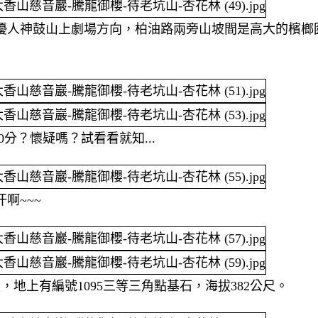
優人神鼓山上劇場方向，柏油路兩旁山坡間是高大的檳榔
0分？懷疑嗎？試看看就知...
啊~~~
地上有編號1095三等三角點基石，海拔382公尺。