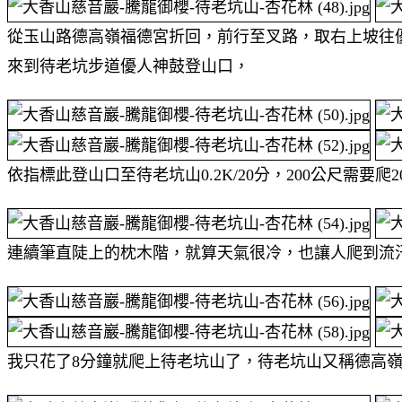
從玉山路德高嶺福德宮折回，前行至叉路，取右上坡往
來到待老坑步道優人神鼓登山口，
依指標此登山口至待老坑山0.2K/20分，200公尺需要爬2
連續筆直陡上的枕木階，就算天氣很冷，也讓人爬到流汗
我只花了8分鐘就爬上待老坑山了，待老坑山又稱德高嶺，