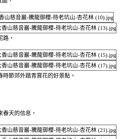
覽圖，
泥路，
春時節郊外踏青賞花的好景點，
來春天的信息，