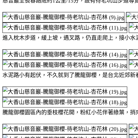
慈音巖至長春路底約1公里/15分，設有待老坑山步道導
進入枕木步道，緩上坡，遇叉路，仍直走爬上，接小水
水泥路小有起伏，不久就到了騰龍御櫻，是台北近郊新
騰龍御櫻園區內的垂枝櫻花開，粉紅小花伴著綠葉，捎