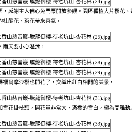
區，感謝主人佛心免門票開放參觀。園區種植大片櫻花、
的杜鵑花、茶花帶來喜氣，
，雨天要小心溼滑，
棵福爾摩沙櫻也開花了，交織出紅白相間的美景，
如雪花掛枝頭，開花量非常大，滿樹的雪白，極為高雅動