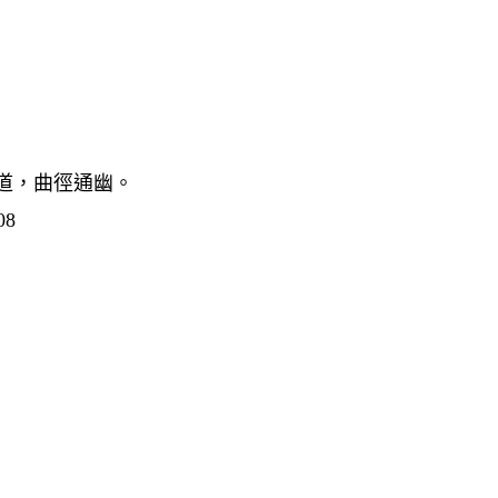
道，曲徑通幽。
8