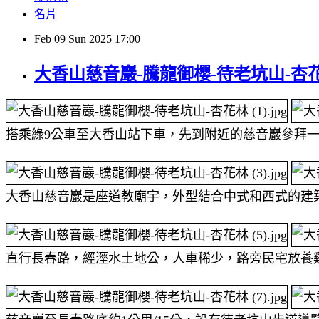
名片
Feb
09
Sun
2025
17:00
大香山慈音巖-騰龍御櫻-待老坑山-杏
搭乘綠9公車至大香山站下車，先到附近的慈音巖參拜
大香山慈音巖是座道教廟宇，外型結合中式和西式的建
直行長春路，經溼水土地公，人車稀少，路旁民宅放養雞隻