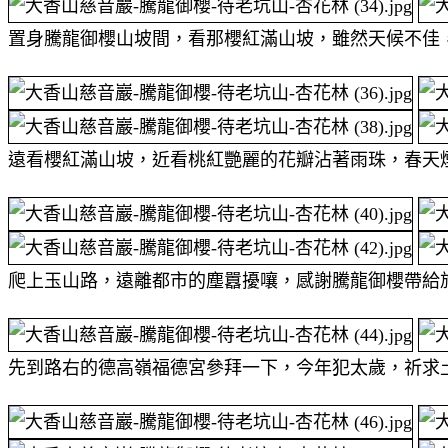
置身騰龍御櫻山坡間，看那櫻紅滿山坡，雖然天候不佳，
遠看櫻紅滿山坡，近看桃紅艷麗的花瓣沾著雨珠，春天
爬上玉山路，遠離都市的塵囂擾嚷，感謝騰龍御櫻帶給
先到路右的德高嶺福德宮參拜一下，今年犯太歲，祈求