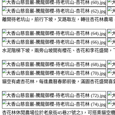
離開待老坑山，前行下坡，叉路取左，轉往杏花林農場
水泥階梯下坡，兩旁山坡間有櫻花、杏花和李花盛開，
貓空有處杏花林，每逢農曆春節前後，滿園杏花盛開喜
杏花林休閒農場位於老泉街45巷27號之3，可搭乘貓