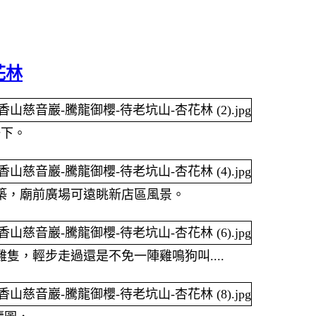
花林
一下。
築，廟前廣場可遠眺新店區風景。
，輕步走過還是不免一陣雞鳴狗叫....