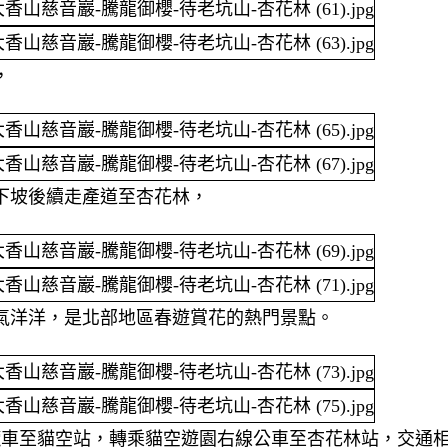
，
下坡後續走產道至杏花林，
氣洋洋，是北部地區春遊賞花的熱門景點。
空纜車至貓空站，轉乘貓空遊園右線公車至杏花林站，交通