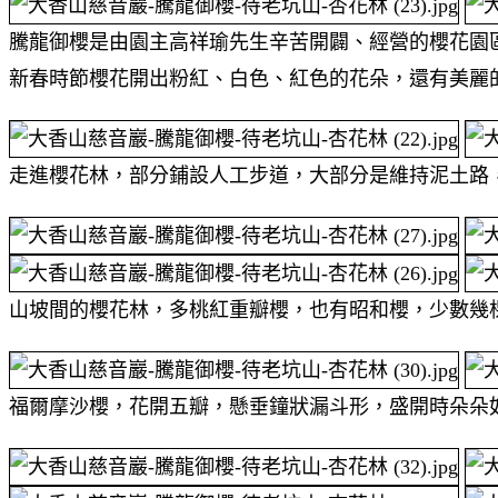
騰龍御櫻是由園主高祥瑜先生辛苦開闢、經營的櫻花園
新春時節櫻花開出粉紅、白色、紅色的花朵，還有美麗
走進櫻花林，部分鋪設人工步道，大部分是維持泥土路
山坡間的櫻花林，多桃紅重瓣櫻，也有昭和櫻，少數幾
福爾摩沙櫻，花開五瓣，懸垂鐘狀漏斗形，盛開時朵朵