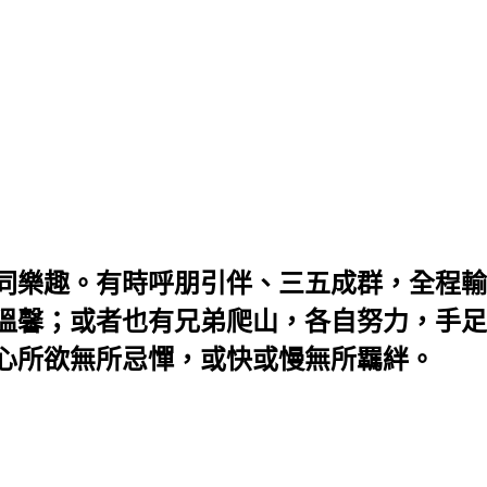
同樂趣。有時呼朋引伴、三五成群，全程輸
溫馨；或者也有兄弟爬山，各自努力，手足
心所欲無所忌憚，或快或慢無所羈絆。