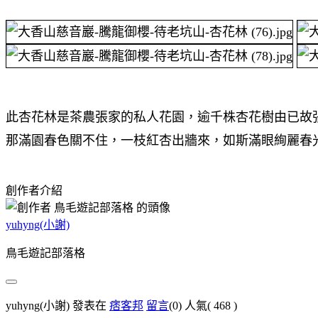
此杏花林是茶農張家的私人花園，逾千株杏花樹由已故
那滿園春色關不住，一枝紅杏出牆來，如斯滿眼絢麗春光，也
創作者介紹
yuhyng(小謝)
鳥毛遊記部落格
yuhyng(小謝) 發表在
痞客邦
留言
(0)
人氣(
468
)