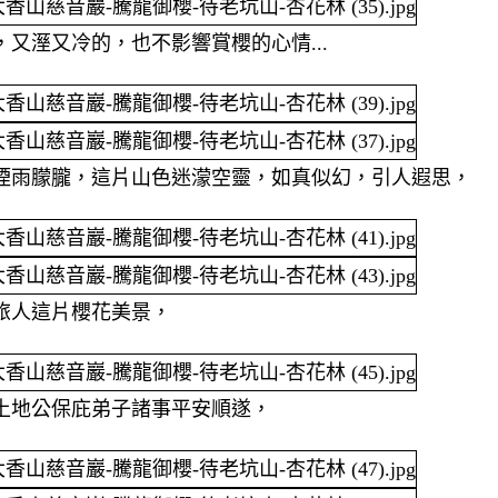
又溼又冷的，也不影響賞櫻的心情...
煙雨朦朧，這片山色迷濛空靈，如真似幻，引人遐思，
旅人這片櫻花美景，
土地公保庇弟子諸事平安順遂，