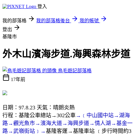
登入
我的部落格
我的部落格後台
我的帳號
登出
基隆市
外木山濱海步道.海興森林步道
鳥毛遊記部落格
17年前
日期：97.8.23 天氣：晴朗炎熱
行程：基隆公車總站→302公車
→﹝中山國中站→湖海
路→觀光魚市→濱海大道→海興步道→情人湖→基金一
路→武嶺街站﹞→
基隆客運→基隆車站 ﹝步行時間約3