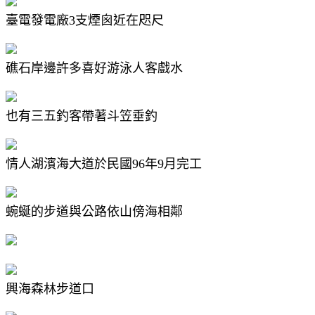
臺電發電廠3支煙囪近在咫尺
礁石岸邊許多喜好游泳人客戲水
也有三五釣客帶著斗笠垂釣
情人湖濱海大道於民國96年9月完工
蜿蜒的步道與公路依山傍海相鄰
興海森林步道口