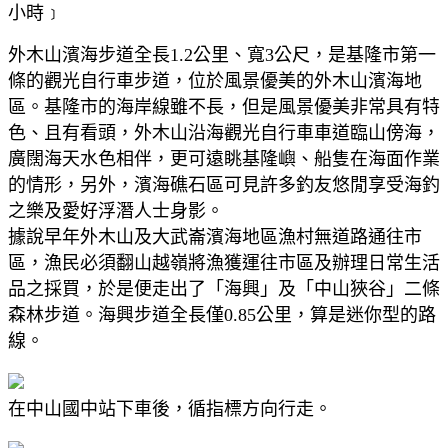
小時﹞
外木山濱海步道全長1.2公里、寬3公尺，是基隆市第一
條的觀光自行車步道，位於風景優美的外木山濱海地
區。基隆市的海岸線雖不長，但是風景優美非常具有特
色、且有看頭，外木山沿海觀光自行車車道臨山傍海，
廣闊海天水色相伴，更可遠眺基隆嶼、船隻在海面作業
的情形，另外，濱海礁石區可見許多釣友悠閒享受海釣
之樂及愛好浮潛人士身影。
據說早年外木山及大武崙濱海地區漁村無道路通往市
區，漁民必須翻山越嶺將漁獲運往市區及辦理日常生活
品之採買，於是便走出了「海興」及「中山狹谷」二條
森林步道。海興步道全長僅0.85公里，算是迷你型的路
線。
在中山國中站下車後，循指標方向行走。