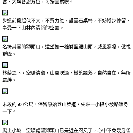
宮、大埤各處方位，可按圖索驥。
步道前段起伏不大，不費力氣，設置石桌椅，不妨腳步停留，
享受一下山林內清新的空氣。
名符其實的獅頭山，遠望如一雄獅盤踞山頭，威風凜凜，傲視
群峰。
林蔭之下，空曠清幽，山風吹過，樹葉飄落，自然自在，無所
羈絆。
末段約500公尺，保留原始登山步道，先來一小段小坡路暖身
一下。
爬上小坡，空曠處望獅頭山已是近在咫尺了，心中不免幾分雀