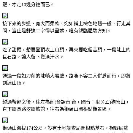
躍，才走10幾分鐘而已。
接下來的步道，寬大而柔軟，宛如鋪上棕色地毯一般，行走其
間，豈止是舒適二字得以盡述，唯有親臨體驗方知。
吃了甜頭，想要登頂攻上山頭，再來要吃個苦頭，一段陡上的
巨石路，讓人留下幾滴汗水。
通過一段如刀削的陡峭大岩壁，路窄不容二人併肩而行，即將
到達山頂。
越過鞍部之後，往左為刣(台語音:台，國音：ㄓㄨㄥ)狗寮山，
直下鄉長路汐鄉旅館，往右為獅頭山圖根點觀景區。
獅頭山海拔174公尺，設有土地調查局圖根點基石，視野展望