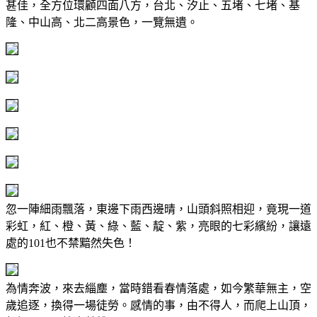
甚佳，全方位環顧四面八方，台北、汐止、五堵、七堵、基
隆、中山高、北二高景色，一覽無遺。
忽一陣細雨飄落，東邊下雨西邊晴，山頭斜照相迎，竟現一道
彩虹，紅、橙、黃、綠、藍、靛、紫，亮眼的七彩繽紛，讓遠
處的101也不禁黯然失色！
為情奔波，來去緇塵，當時錯看春情落處，如今繁華無主，空
歲追逐，換得一場徒勞。感情的事，由不得人，而爬上山頂，