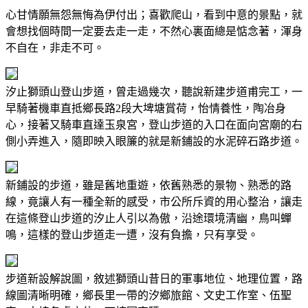
心甘情願無怨無悔為伊付出；喜歡爬山，看到中意的景點，就
會想找個時間一定要去走一走，不然心裏面總是惦念著，渾身
不自在，非走不可。
汐止獅頭山登山步道，曾走過幾次，聽說新建步道甫完工，一
早騎著機車直抵鄉長路2段大埤塘賞荷，怡情養性，陶冶身
心，接著又騎車直達玉泉宮，登山步道的入口在面向宮廟的右
側小弄進入，隨即映入眼簾的就是新鋪設的水泥碎石路步道。
新鋪設的步道，雖是舊地重遊，依舊熟悉的景物、熟悉的路
線，竟讓人有一種全新的感受，市公所斥資的用心整治，讓走
在這條登山步道的汐止人引以為傲，沿途環境清幽，鳥叫蟬
鳴，這樣的登山步道走一遭，沒有負擔，只有享受。
步道新設解說圖，敘述獅頭山昔日的軍事地位、地理位置，路
線圖清晰明確，鄉長里一帶的汐鄉旅館、文史工作室、伍聖