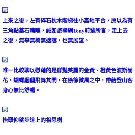
上來之後，左有碎石枕木階梯往小高地平台，原以為有
三角點基石瞧瞧，誠如旅聯網Tony前輩所言，走上去
之後，無亭無椅無遮蔭，也無展望。
唯一比較聊以慰藉的是鮮豔美麗的金黃、橙黃色波斯菊
花，蝴蝶翩翩飛舞其間，在徐徐微風之中，帶給登山客
身心無比舒暢。
抬頭仰望步道上的相思樹