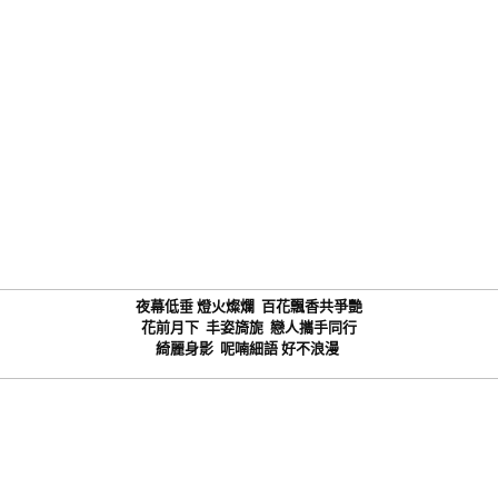
夜幕低垂 燈火燦爛 百花飄香共爭艷
花前月下 丰姿旖旎 戀人攜手同行
綺麗身影 呢喃細語 好不浪漫