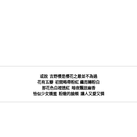
或說 吉野櫻是櫻花之最並不為過
花有五瓣 初開略帶粉紅 繼而轉粉白
那花色白裡透紅 暗夜飄送幽香
恰似少女嬌羞 粉嫩的臉頰 讓人又愛又憐