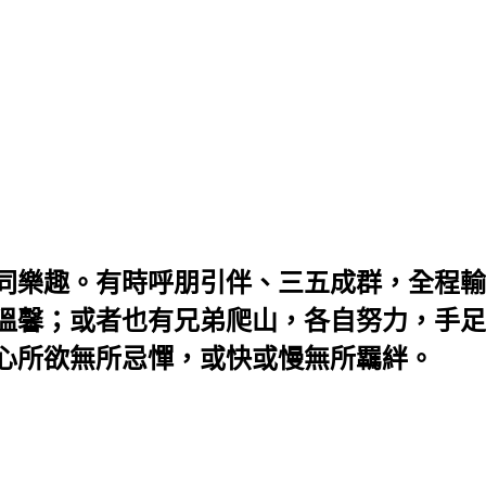
同樂趣。有時呼朋引伴、三五成群，全程輸
溫馨；或者也有兄弟爬山，各自努力，手足
心所欲無所忌憚，或快或慢無所羈絆。