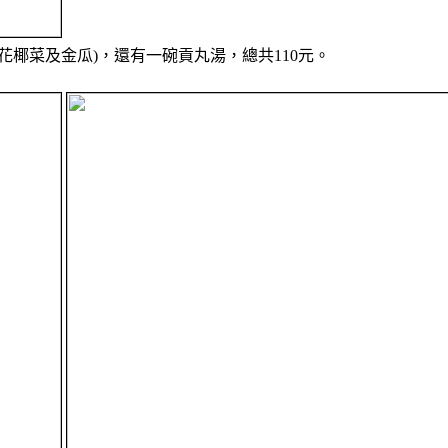
椰菜及金瓜)，還有一碗貢丸湯，總共110元。