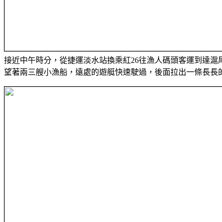
接近中午時分，從捷運淡水站換乘紅26往漁人碼頭客運到達
望著兩三艘小漁船，遠處的遊艇快速駛過，後面拉出一條長長