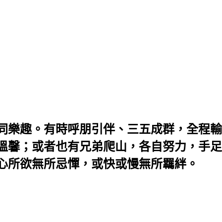
同樂趣。有時呼朋引伴、三五成群，全程輸
溫馨；或者也有兄弟爬山，各自努力，手足
心所欲無所忌憚，或快或慢無所羈絆。