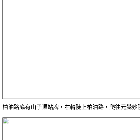
柏油路底有山子頂站牌，右轉陡上柏油路，爬往元覺妙