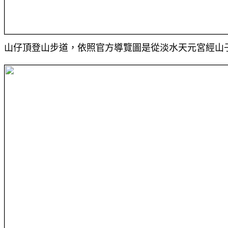
山仔頂登山步道，依照官方導覽圖是從淡水天元宮經山子