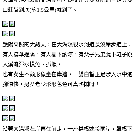
山莊街到底(約1.5公里)就到了。
艷陽高照的大熱天，在大溝溪親水河道及溪岸步道上，
有人撐傘遮陽，有人樹下納涼，有父子兄弟脫下鞋子跳
入溪流渾水摸魚、抓蝦，
也有女生不顧形象坐在岸邊，一雙白皙玉足涉入水中泡
腳涼快，男女老少形形色色可真熱鬧呀！
沿著大溝溪左岸再往前走，一座拱橋連接兩岸，雖橋下