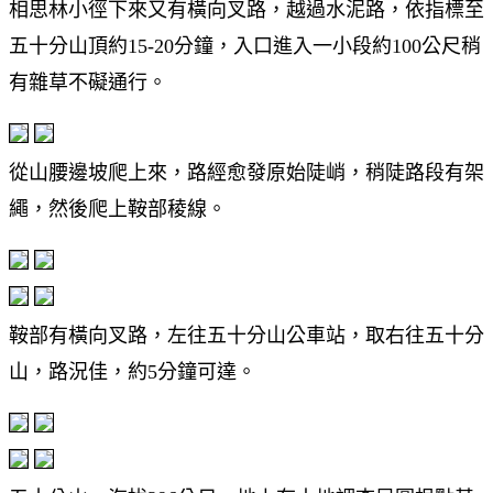
相思林小徑下來又有橫向叉路，越過水泥路，依指標至
五十分山頂約15-20分鐘，入口進入一小段約100公尺稍
有雜草不礙通行。
從山腰邊坡爬上來，路經愈發原始陡峭，稍陡路段有架
繩，然後爬上鞍部稜線。
鞍部有橫向叉路，左往五十分山公車站，取右往五十分
山，路況佳，約5分鐘可達。