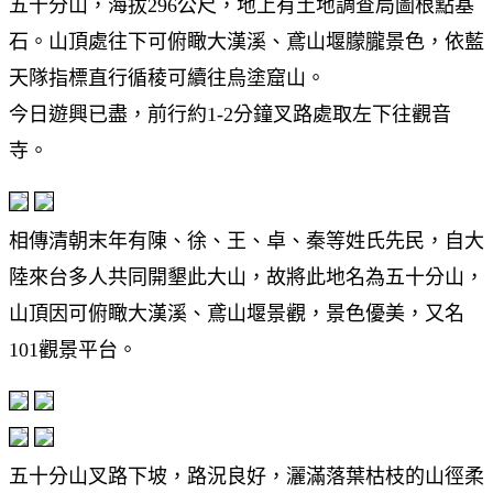
五十分山，海拔296公尺，地上有土地調查局圖根點基
石。山頂處往下可俯瞰大漢溪、鳶山堰朦朧景色，依藍
天隊指標直行循稜可續往烏塗窟山。
今日遊興已盡，前行約1-2分鐘叉路處取左下往觀音
寺。
相傳清朝末年有陳、徐、王、卓、秦等姓氏先民，自大
陸來台多人共同開墾此大山，故將此地名為五十分山，
山頂因可俯瞰大漢溪、鳶山堰景觀，景色優美，又名
101觀景平台。
五十分山叉路下坡，路況良好，灑滿落葉枯枝的山徑柔