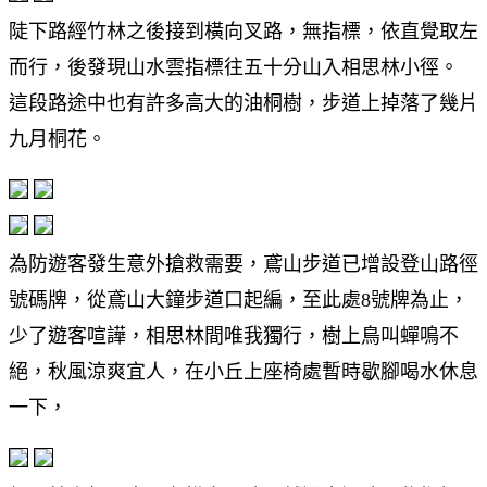
陡下路經竹林之後接到橫向叉路，無指標，依直覺取左
而行，後發現山水雲指標往五十分山入相思林小徑。
這段路途中也有許多高大的油桐樹，步道上掉落了幾片
九月桐花。
為防遊客發生意外搶救需要，鳶山步道已增設登山路徑
號碼牌，從鳶山大鐘步道口起編，至此處8號牌為止，
少了遊客喧譁，相思林間唯我獨行，樹上鳥叫蟬鳴不
絕，秋風涼爽宜人，在小丘上座椅處暫時歇腳喝水休息
一下，