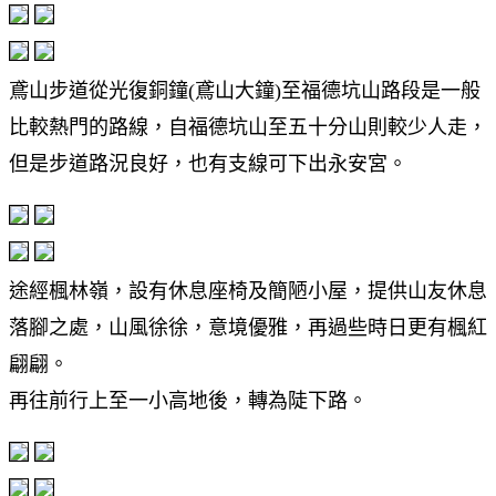
鳶山步道從光復銅鐘(鳶山大鐘)至福德坑山路段是一般
比較熱門的路線，自福德坑山至五十分山則較少人走，
但是步道路況良好，也有支線可下出永安宮。
途經楓林嶺，設有休息座椅及簡陋小屋，提供山友休息
落腳之處，山風徐徐，意境優雅，再過些時日更有楓紅
翩翩。
再往前行上至一小高地後，轉為陡下路。