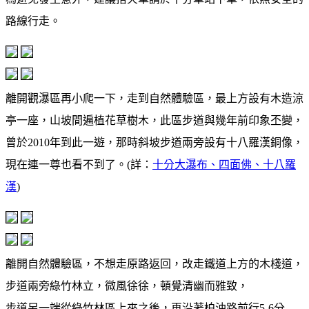
路線行走。
離開觀瀑區再小爬一下，走到自然體驗區，最上方設有木造涼
亭一座，山坡間遍植花草樹木，此區步道與幾年前印象丕變，
曾於2010年到此一遊，那時斜坡步道兩旁設有十八羅漢銅像，
現在連一尊也看不到了。(詳：
十分大瀑布、四面佛、十八羅
漢
)
離開自然體驗區，不想走原路返回，改走鐵道上方的木棧道，
步道兩旁綠竹林立，微風徐徐，頓覺清幽而雅致，
步道另一端從綠竹林區上來之後，再沿著柏油路前行5-6分