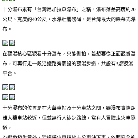
十分瀑布素有「台灣尼加拉瓜瀑布」之稱，瀑布落差高度約20
公尺、寬度約40公尺，水瀑壯麗磅礡，是台灣最大的簾幕式瀑
布。
在觀瀑核心區觀看十分瀑布，只能側拍，若想要從正面觀賞瀑
布，可再行走一段沿鐵路旁闢設的觀瀑步道，共設有3處觀瀑
平台。
十分瀑布的位置是在大華車站及十分車站之間，雖瀑布實際距
離大華車站較近，但並無行人徒步路線，常有人冒險走火車隧
道，
為避免發生意外，建議搭火車請於十分車站下車，依照安全的