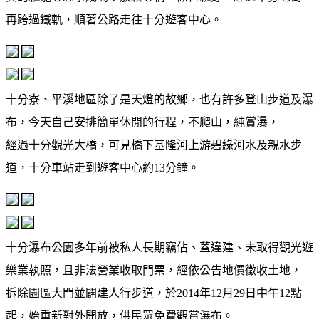
再跨過鐵軌，順著公路走往十分遊客中心。
十分寮、平溪地區除了是天燈的故鄉，也有許多登山步道及瀑
布，今天自己安排簡單休閒的行程，不爬山，純賞瀑，
經過十分觀光大橋，可見橋下基隆河上游碧綠河水及親水步
道，十分車站走到遊客中心約13分鐘。
十分瀑布公園多年前被私人長期竊佔、蓋違建、未取得觀光遊
樂業執照，且非法營業收取門票，經依公告地價徵收土地，
拆除園區大門並闢建人行步道，於2014年12月29日中午12點
起，始重新對外開放，供民眾免費觀賞瀑布。