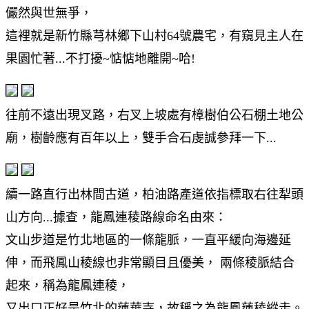
儼然與世無爭，
這裡就是新竹縣芎林鄉下山村64號農宅，有窺見主人在
果園忙著...不打擾~惦惦地離開~哈!
往前不遠出現叉路，右叉上坡處有樟樹伯公石棚土地公
廟，樹齡應有百年以上，雙手合石虔誠參拜一下...
續一路直行出林間古道，柏油路產道依指標取右往犁頭
山方向...據查，龍鳳連稜路線命名由來：
文山步道是竹北地區的一條龍脈，一直平緩向海邊延
伸，而飛鳳山稜線也非常顯目且優美， 兩條稜脈結合
起來，稱為龍鳳連稜，
又出口正好是竹北的蓮華寺，故稱之為龍鳳蓮稜縱走。