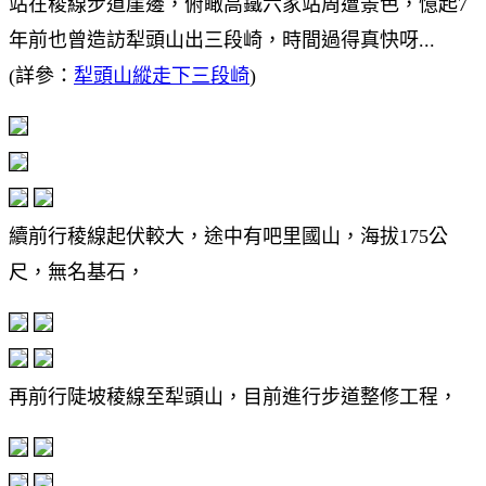
站在稜線步道崖邊，俯瞰高鐵六家站周遭景色，憶起7
年前也曾造訪犁頭山出三段崎，時間過得真快呀...
(詳參：
犁頭山縱走下三段崎
)
續前行稜線起伏較大，途中有吧里國山，海拔175公
尺，無名基石，
再前行陡坡稜線至犁頭山，目前進行步道整修工程，