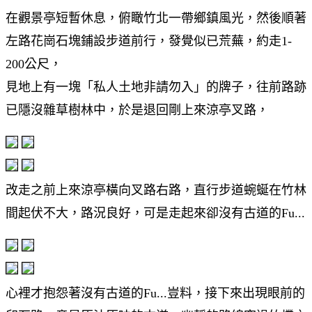
在觀景亭短暫休息，俯瞰竹北一帶鄉鎮風光，然後順著
左路花崗石塊鋪設步道前行，發覺似已荒蕪，約走1-
200公尺，
見地上有一塊「私人土地非請勿入」的牌子，往前路跡
已隱沒雜草樹林中，於是退回剛上來涼亭叉路，
改走之前上來涼亭橫向叉路右路，直行步道蜿蜒在竹林
間起伏不大，路況良好，可是走起來卻沒有古道的Fu...
心裡才抱怨著沒有古道的Fu...豈料，接下來出現眼前的