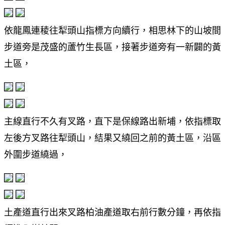
依龍鳳連稜往犁頭山指標方向續行，相思林下的山坡間
步道旁是茂盛的蘆竹生長區，接著步道旁有一新闢的黃
土區，
主線直行不久有叉路，直下是保線路出新埔，依指標取
左後方叉路往犁頭山，結果又繞回之前的黃土區，沿區
外圍步道繞過，
土產道直行出來叉路柏油產道取右前行數分鐘，再依指