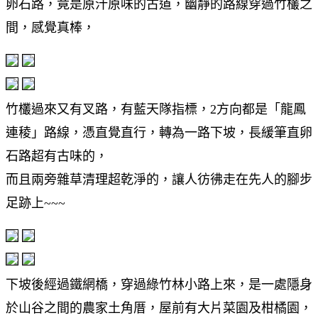
卵石路，竟是原汁原味的古道，幽靜的路線穿過竹欉之
間，感覺真棒，
竹欉過來又有叉路，有藍天隊指標，2方向都是「龍鳳
連稜」路線，憑直覺直行，轉為一路下坡，長緩筆直卵
石路超有古味的，
而且兩旁雜草清理超乾淨的，讓人彷彿走在先人的腳步
足跡上~~~
下坡後經過鐵網橋，穿過綠竹林小路上來，是一處隱身
於山谷之間的農家土角厝，屋前有大片菜園及柑橘園，